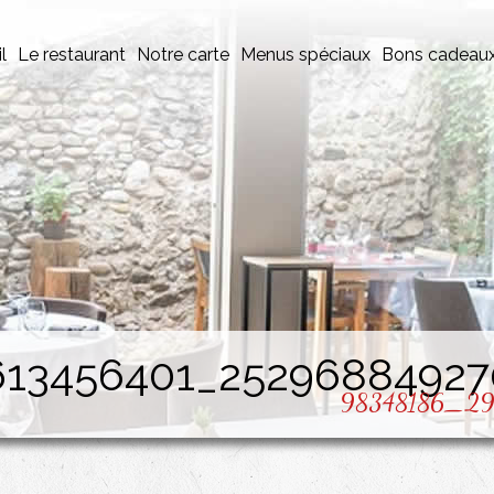
l
Le restaurant
Notre carte
Menus spéciaux
Bons cadeau
613456401_25296884927
98348186_29