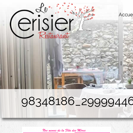
Accuei
98348186_2999944