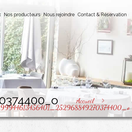
x
Nos producteurs
Nous rejoindre
Contact & Réservation
0374400_o
Accueil
99944613456401_252968849270374400_o