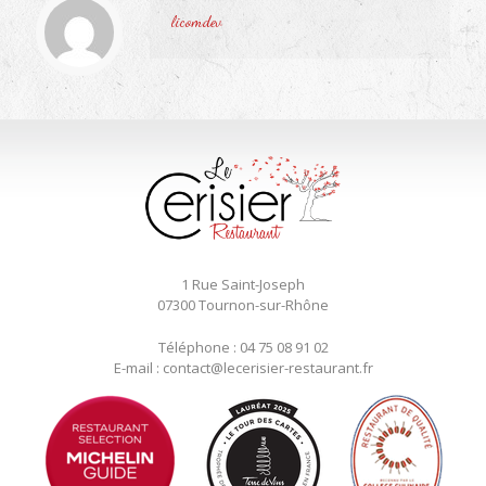
licomdev
1 Rue Saint-Joseph
07300 Tournon-sur-Rhône
Téléphone : 04 75 08 91 02
E-mail : contact@lecerisier-restaurant.fr